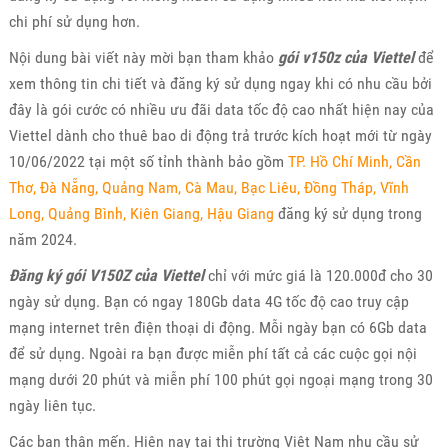
chi phí sử dụng hơn.
Nội dung bài viết này mời bạn tham khảo
gói v150z của Viettel
để
xem thông tin chi tiết và đăng ký sử dụng ngay khi có nhu cầu bởi
đây là gói cước có nhiều ưu đãi data tốc độ cao nhất hiện nay của
Viettel dành cho thuê bao di động trả trước kích hoạt mới từ ngày
10/06/2022 tại một số tỉnh thành bảo gồm
TP. Hồ Chí Minh, Cần
Thơ, Đà Nẵng, Quảng Nam, Cà Mau, Bạc Liêu, Đồng Tháp, Vĩnh
Long, Quảng Bình, Kiên Giang, Hậu Giang
đăng ký sử dụng trong
năm 2024.
Đăng ký gói V150Z của Viettel
chỉ với mức giá là 120.000đ cho 30
ngày sử dụng. Bạn có ngay 180Gb data 4G tốc độ cao truy cập
mạng internet trên điện thoại di động. Mỗi ngày bạn có 6Gb data
để sử dụng. Ngoài ra bạn được miễn phí tất cả các cuộc gọi nội
mạng dưới 20 phút và miễn phí 100 phút gọi ngoại mạng trong 30
ngày liên tục.
Các bạn thân mến. Hiện nay tại thị trường Việt Nam nhu cầu sử