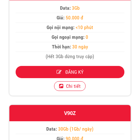
Data:
3Gb
Giá:
50.000 đ
Gọi nội mạng:
<10 phút
Gọi ngoại mạng:
0
Thời hạn:
30 ngày
(Hết 3Gb dừng truy cập)
ĐĂNG KÝ
Chi tiết
V90Z
Data:
30Gb (1Gb/ ngày)
Giá:
90.000 đ