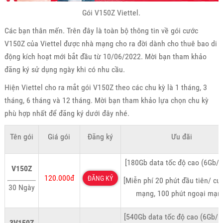
Gói V150Z Viettel.
Các bạn thân mến. Trên đây là toàn bộ thông tin về gói cước
V150Z của Viettel được nhà mạng cho ra đời dành cho thuê bao di
động kích hoạt mới bắt đầu từ 10/06/2022. Mời bạn tham khảo
đăng ký sử dụng ngày khi có nhu cầu.
Hiện Viettel cho ra mắt gói V150Z theo các chu kỳ là 1 tháng, 3
tháng, 6 tháng và 12 tháng. Mời bạn tham khảo lựa chọn chu kỳ
phù hợp nhất để đăng ký dưới đây nhé.
Tên gói
Giá gói
Đăng ký
Ưu đãi
[180Gb data tốc độ cao (6Gb/n
V150Z
120.000đ
ĐĂNG KÝ
[Miễn phí 20 phút đầu tiên/ cu
30 Ngày
mạng, 100 phút ngoại mạn
[540Gb data tốc độ cao (6Gb/n
3V150Z