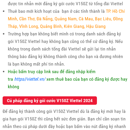
được tin nhắn mời đăng ký gói cước V150Z từ tổng đài Viettel
Thuê bao mới kích hoạt của bạn ở các tỉnh thành là
TP. Hồ Chí
Minh, Cần Thơ, Đà Nẵng, Quảng Nam, Cà Mau, Bạc Liêu, Đồng
Tháp, Vĩnh Long, Quảng Bình, Kiên Giang, Hậu Giang
Trường hợp bạn không biết mình có trong danh sách đăng ký
gói V150Z Viettel hay không bạn cũng có thể cứ đăng ký. Nếu
không trong danh sách tổng đài Viettel sẽ gửi lại tin nhắn
thông báo đăng ký không thành công cho bạn và đương nhiên
là bạn không mất phí tin nhắn.
Hoặc bấm truy cập link sau để đăng nhập kiểm
tra
https//viettel.vn/
xem thuê bao của bạn có đăng ký được hay
không
Cú pháp đăng ký gói cước V150Z Viettel 2024
Để đăng ký thành công gói V150Z Viettel dù là đăng ký mới hay là
gia hạn gói V150Z thì cũng hết sức đơn giản. Bạn chỉ cần soạn tin
nhắn theo cú pháp dưới đây hoặc bạn bấm vào nút đăng ký nhanh