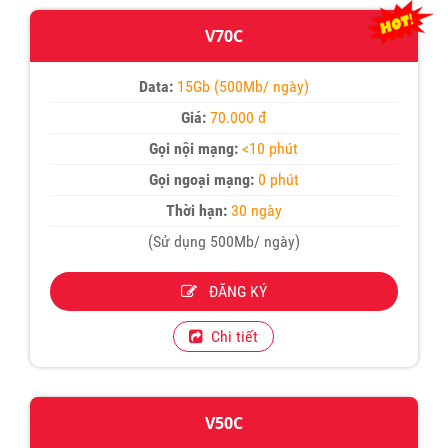
V70C
Data:
15Gb (500Mb/ ngày)
Giá:
70.000 đ
Gọi nội mạng:
<10 phút
Gọi ngoại mạng:
0 phút
Thời hạn:
30 ngày
(Sử dụng 500Mb/ ngày)
ĐĂNG KÝ
Chi tiết
V50C