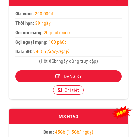
Giá cước:
200.000đ
Thời hạn:
30 ngày
Gọi nội mạng
:
20 phút/cuộc
Gọi ngoại mạng:
100 phút
Data 4G:
240Gb
(8Gb/ngày)
(Hết 8Gb/ngày dừng truy cập)
ĐĂNG KÝ
Chi tiết
MXH150
Data:
45
Gb (1.5Gb/ ngày)