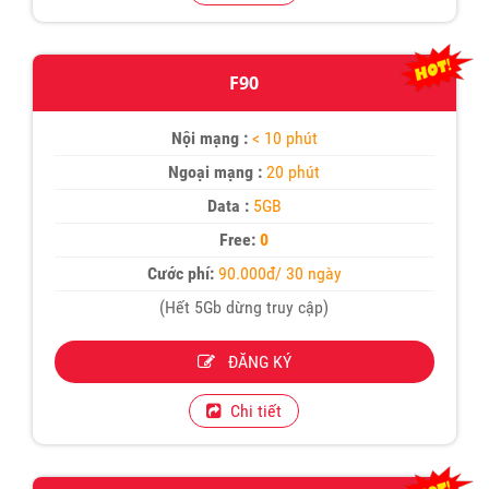
F90
Nội mạng :
< 10 phút
Ngoại mạng :
20 phút
Data :
5GB
Free:
0
Cước phí:
90.000đ/ 30 ngày
(Hết 5Gb dừng truy cập)
ĐĂNG KÝ
Chi tiết