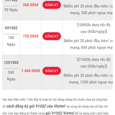
360.000đ
ĐĂNG KÝ
[Miễn phí 20 phút đầu tiên/ cu
90 Ngày
mạng, 300 phút ngoại mạn
[1080Gb data tốc độ
6V150Z
cao (6Gb/ngày)]
720.000đ
ĐĂNG KÝ
180
[Miễn phí 20 phút đầu tiên/ cu
Ngày
mạng, 600 phút ngoại mạn
[2160Gb data tốc độ
12V150Z
cao (6Gb/ngày)]
1.440.000đ
ĐĂNG KÝ
360
[Miễn phí 20 phút đầu tiên/ cu
Ngày
mạng, 1200 phút ngoại mạn
Các bạn thân mến. Trên đây là toàn bộ nội dung chúng tôi muốn chia sẻ cùng bạn
cách đăng ký gói V150Z của Viettel
về
. Hy vọng nội dung này sẽ hữu ích
gói V150Z Viettel
cho việc bạn đăng ký thành công
để sử dụng một cách hiệu