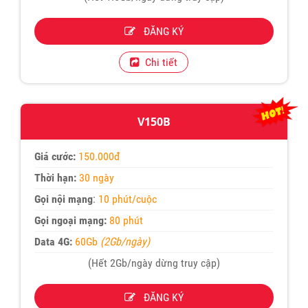
ĐĂNG KÝ
Chi tiết
V150B
Giá cước:
150.000đ
Thời hạn:
30 ngày
Gọi nội mạng
:
10 phút/cuộc
Gọi ngoại mạng:
80 phút
Data 4G:
60Gb
(2Gb/ngày)
(Hết 2Gb/ngày dừng truy cập)
ĐĂNG KÝ