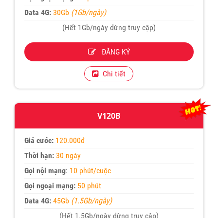
Data 4G:
30Gb
(1Gb/ngày)
(Hết 1Gb/ngày dừng truy cập)
ĐĂNG KÝ
Chi tiết
V120B
Giá cước:
120.000đ
Thời hạn:
30 ngày
Gọi nội mạng
:
10 phút/cuộc
Gọi ngoại mạng:
50 phút
Data 4G:
45Gb
(1.5Gb/ngày)
(Hết 1.5Gb/ngày dừng truy cập)