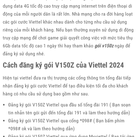
dụng data 4G tốc độ cao truy cập mạng internet trên điện thoại di
động của mỗi người dân là rất lớn. Nhà mạng cho ra đời hàng loạt
các gói cước Viettel khác nhau dành cho từng nhu cầu sử dụng
riêng của mỗi khách hàng. Nếu bạn thường xuyên sử dụng di động
truy cập mạng để chơi game giải quyết công việc với mức tiêu thụ
6Gb data tốc độ cao 1 ngày thì hay tham khảo
gói v150z
ngày để
đăng ký sử dụng nhé.
Cách đăng ký gói V150Z của Viettel 2024
Hiện tại viettel đưa ra thị trượng các cổng thông tin tổng đài tiếp
nhận đăng ký gói cước Viettel để tạo điều kiện tối đa cho khách
hàng có nhu cầu sử dụng bao gồm như sau.
Đăng ký gói V150Z Viettel qua đầu số tổng đài 191 ( Bạn soạn
tin nhắn tên gói gửi đến tổng đài 191 và làm theo hướng dẫn)
Đăng ký gói V150Z Viettel qua cổng *098# ( Bạn bấm phím
*098# ok và làm theo hướng dẫn)
Đăng ký gói V150Z Viettel qua ứng dụng Myviettel ( Bạn tải ứng