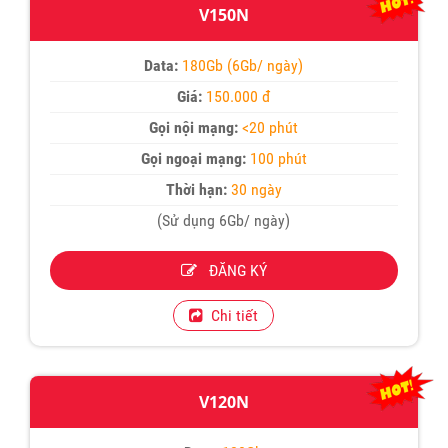
V150N
Data:
180Gb (6Gb/ ngày)
Giá:
150.000 đ
Gọi nội mạng:
<20 phút
Gọi ngoại mạng:
100 phút
Thời hạn:
30 ngày
(Sử dụng 6Gb/ ngày)
ĐĂNG KÝ
Chi tiết
V120N