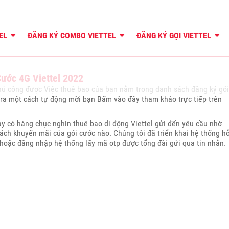
TEL
ĐĂNG KÝ COMBO VIETTEL
ĐĂNG KÝ GỌI VIETTEL
ước 4G Viettel 2022
thủ công được Việc thuê bao của bạn nằm trong danh sách đăng ký gói
tra một cách tự động mời bạn Bấm vào đây tham khảo trực tiếp trên
ày có hàng chục nghìn thuê bao di động Viettel gửi đến yêu cầu nhờ
ch khuyến mãi của gói cước nào. Chúng tôi đã triển khai hệ thống h
 hoặc đăng nhập hệ thống lấy mã otp được tổng đài gửi qua tin nhắn.