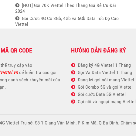
[HOT] Gói 70K Viettel Theo Tháng Giá Rẻ Ưu Đãi
2024
Gói Cước 4G Có 3Gb, 4Gb và 5Gb Data Tốc Độ Cao
Viettel
 MÃ QR CODE
HƯỚNG DẪN ĐĂNG KÝ
 thể truy cập vào
Đăng ký 4G Viettel 1 Tháng
/viettel.vn
để kiểm tra các gói
Gọi Và Data Viettel 1 Tháng
rong danh sách khuyến mãi của
Đăng ký gọi nội mạng Viettel
ạn.
Gói Combo 5G và gọi Viettel
Gói cước Data 5G Viettel
Gọi nội và ngoại mạng Viettel
4G Viettel
Trụ sở: Số 1 Giang Văn Minh, P Kim Mã, Q Ba Đình. Chăm 