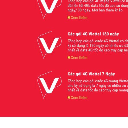
Tổng hợp các gói 4G mạng Viettel có 
đãi lên tới 4Gb data tốc độ cao sử dụn
ngày/ 30 ngày. Mời bạn tham khảo.
Xem thêm
Các gói 4G Viettel 180 ngày
Tổng hợp các gói cước 4G Viettel có c
kỳ sử dụng là 180 ngày có nhiều ưu đã
nhất về data 4G tốc độ cao truy cập 
internet trên điện thoại di động. Mời 
Xem thêm
tham khảo.
Các gói 4G Viettel 7 Ngày
Tổng hợp các gói cước 4G mạng Viette
chu kỳ sử dụng là 7 ngày có nhiều ưu 
nhất về data tốc độ cao truy cập mạng
internet trên di động hiện nay.
Xem thêm