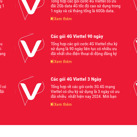
ưu
Tổng hợp các gói cước 4G Viettel có ưu
g 1
đãi 2Gb data 4G tốc độ cao sử dụng trong
1 ngày và cả tháng tổng là 60Gb data.
Mời bạn tham khảo
Xem thêm
Các gói 4G Viettel 90 ngày
hu
Tổng hợp các gói cước 4G Viettel chu kỳ
i
sử dụng là 90 ngày liên tục có nhiều ưu
mạng
đãi nhất cho điện thoại di động đăng ký
bạn
sử dụng trong năm 2022 2024. Mời bạn
Xem thêm
tham khảo.
Các gói 4G Viettel 3 Ngày
l có
Tổng hợp về các gói cước 3G 4G mạng
đãi
Viettel có chu kỳ sử dụng là 3 ngày có ưu
đãi nhiều nhất hiện nay 2024. Mời bạn
tham khảo đăng ký sử dụng.
Xem thêm