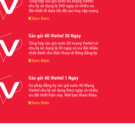
Tổng hợp các gói cước 4G mạng Viettel
chu kỳ sử dụng là 360 ngày có nhiều ưu
đãi nhất về data tốc độ cao truy cập mạng
internet trên điện thoại di động. Mời bạn
Xem thêm
tham khảo.
Các gói 4G Viettel 30 Ngày
Tổng hợp các gói cước 4G mạng Viettel có
chu kỳ sử dụng là 30 ngày có ưu đãi nhiều
nhất dành cho điện thoại di động đăng ký
sử dụng truy cập mạng internet và gọi
Xem thêm
thoại trong năm 2024. Mời bạn tham
khảo.
Các gói 4G Viettel 1 Ngày
Cú pháp đăng ký các gói cước 4G Mạng
Viettel chu kỳ sử dụng theo ngày có nhiều
ưu đãi nhất hiện nay. Mời bạn tham khảo.
Xem thêm