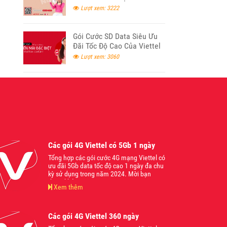
Lượt xem: 3222
Gói Cước SD Data Siêu Ưu
Đãi Tốc Độ Cao Của Viettel
2024
Lượt xem: 3060
Các gói 4G Viettel có 5Gb 1 ngày
Tổng hợp các gói cước 4G mạng Viettel có
ưu đãi 5Gb data tốc độ cao 1 ngày đa chu
kỳ sử dụng trong năm 2024. Mời bạn
tham khảo.
Xem thêm
Các gói 4G Viettel 360 ngày