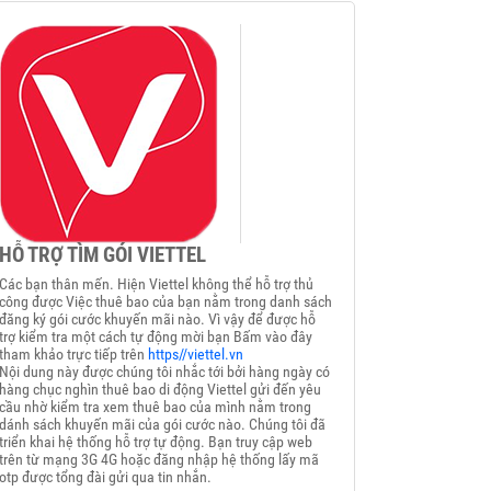
HỖ TRỢ TÌM GÓI VIETTEL
Các bạn thân mến. Hiện Viettel không thể hỗ trợ thủ
công được Việc thuê bao của bạn nằm trong danh sách
đăng ký gói cước khuyến mãi nào. Vì vậy để được hỗ
trợ kiểm tra một cách tự động mời bạn Bấm vào đây
tham khảo trực tiếp trên
https//viettel.vn
Nội dung này được chúng tôi nhắc tới bởi hàng ngày có
hàng chục nghìn thuê bao di động Viettel gửi đến yêu
cầu nhờ kiểm tra xem thuê bao của mình nằm trong
dánh sách khuyến mãi của gói cước nào. Chúng tôi đã
triển khai hệ thống hỗ trợ tự động. Bạn truy cập web
trên từ mạng 3G 4G hoặc đăng nhập hệ thống lấy mã
otp được tổng đài gửi qua tin nhắn.