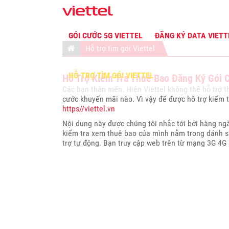
GÓI CƯỚC 5G VIETTEL
ĐĂNG KÝ DATA VIET
Hỗ trợ tìm gói Viettel
HỖ TRỢ TÌM GÓI VIETTEL
Hỗ Trợ Kiểm Tra Thuê Bao Đăng Ký Gói C
Các bạn thân mến. Hiện Viettel không thể hỗ trợ 
cước khuyến mãi nào. Vì vậy để được hỗ trợ kiểm 
https//viettel.vn
Nội dung này được chúng tôi nhắc tới bởi hàng ng
kiểm tra xem thuê bao của mình nằm trong dánh sá
trợ tự động. Bạn truy cập web trên từ mạng 3G 4G