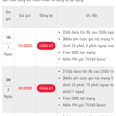
Tên
Giá gói
Đăng ký
Ưu đãi
gói
[5Gb data tốc độ cao (5Gb/ngày
1N
[Miễn phí cuộc gọi nội mạng Vie
10.000đ
dưới 20 phút, 5 phút ngoại mạn
ĐĂNG KÝ
1
Free SMS nội mạng
Ngày
Miễn Phí gói TV360 Basic
[15Gb data tốc độ cao (5Gb/1ng
[Miễn phí cuộc gọi nội mạng Vie
3N
dưới 20 phút, 15 phút ngoại mạ
30.000đ
ĐĂNG KÝ
3
phút/1 ngày]
Ngày
Free SMS nội mạng
Miễn Phí gói TV360 Basic