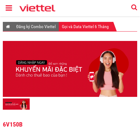
Đăng ký Combo Viettel
Gọi và Data Viettel 6 Tháng
6V150B