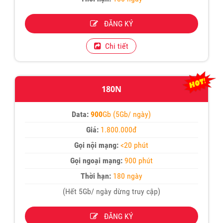
ĐĂNG KÝ
Chi tiết
180N
Data:
900
Gb (5Gb/ ngày)
Giá:
1.800.000đ
Gọi nội mạng:
<20 phút
Gọi ngoại mạng:
900 phút
Thời hạn:
180 ngày
(Hết 5Gb/ ngày dừng truy cập)
ĐĂNG KÝ