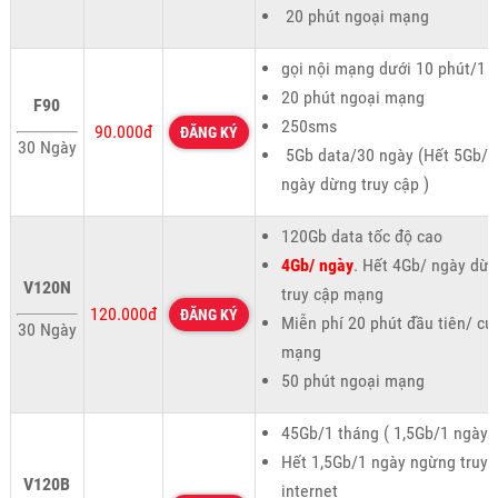
20 phút ngoại mạng
gọi nội mạng dưới 10 phút/1 
20 phút ngoại mạng
F90
250sms
90.000đ
ĐĂNG KÝ
30 Ngày
5Gb data/30 ngày (Hết 5Gb/1
ngày dừng truy cập )
120Gb data tốc độ cao
4Gb/ ngày
. Hết 4Gb/ ngày dừ
V120N
truy cập mạng
120.000đ
ĐĂNG KÝ
Miễn phí 20 phút đầu tiên/ cu
30 Ngày
mạng
50 phút ngoại mạng
45Gb/1 tháng ( 1,5Gb/1 ngày )
Hết 1,5Gb/1 ngày ngừng truy 
V120B
internet