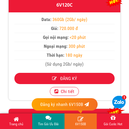
6V120C
Data:
360Gb (2Gb/ ngày)
Giá:
720.000 đ
Gọi nội mạng:
<20 phút
Ngoại mạng:
300 phút
Thời hạn:
180 ngày
(Sử dụng 2Gb/ ngày)
ĐĂNG KÝ
Chi tiết
Đăng ký nhanh 6V150B
6V90C
Trang chủ
Tìm Gói Ưu Đãi
6V150B
Gói Cước Hot