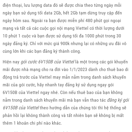
điện thoại, lưu lượng data đó sẽ được chia theo từng ngày mỗi
ngày bạn sử dụng tối data 2Gb, hết 2Gb tạm dừng truy cập đến
ngày hôm sau. Ngoài ra bạn được miễn phí 480 phút gọi ngoại
mạng và tất cả các cuộc gọi nội mạng Viettel có thời lượng dưới
10 phút 1 cuộc và bạn được sử dụng tối đa 1000 phút trong 30
ngày đăng ký.
Chỉ với mức giá 900k nhưng lại có những ưu đãi vô
cùng lớn khi các bạn đăng ký thành công.
Hiện nay
gói cước 6V150B của Viettel
là một trong các gói khuyến
mãi được nhà mạng cho ra đời vào 1/1/2023 dành cho thuê bao di
động trả trước của Viettel may mắn nằm trong danh sách khuyến
mãi của gói cước, hãy nhanh tay đăng ký sử dụng ngay gói
6V150B của Viettel ngay nhé. Còn nếu thuê bao của bạn không
nằm trong danh sách khuyến mãi mà bạn vẫn thao tác
đăng ký gói
6V150B của Viettel
theo hướng dẫn của chúng tôi thì hệ thống sẽ
phản hồi lại không thành công và tất nhiên bạn sẽ không bị mất
thêm 1 khoản chi phí nào khác.