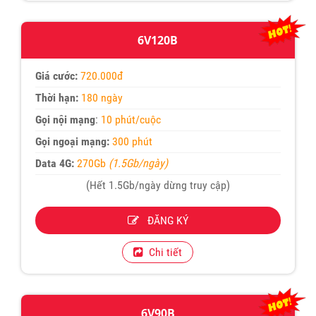
6V120B
Giá cước:
720.000đ
Thời hạn:
180 ngày
Gọi nội mạng
:
10 phút/cuộc
Gọi ngoại mạng:
300 phút
Data 4G:
270Gb
(1.5Gb/ngày)
(Hết 1.5Gb/ngày dừng truy cập)
ĐĂNG KÝ
Chi tiết
6V90B