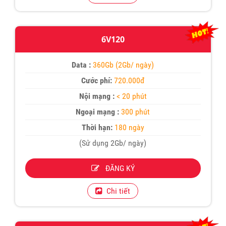
6V120
Data :
360Gb (2Gb/ ngày)
Cước phí:
720.000đ
Nội mạng :
< 20 phút
Ngoại mạng :
300 phút
Thời hạn:
180 ngày
(Sử dụng 2Gb/ ngày)
ĐĂNG KÝ
Chi tiết