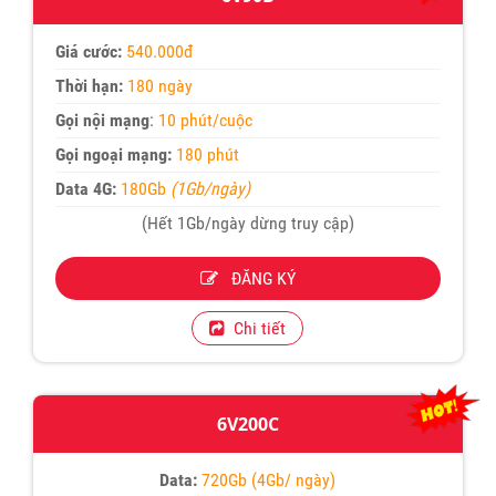
Giá cước:
540.000đ
Thời hạn:
180 ngày
Gọi nội mạng
:
10 phút/cuộc
Gọi ngoại mạng:
180 phút
Data 4G:
180Gb
(1Gb/ngày)
(Hết 1Gb/ngày dừng truy cập)
ĐĂNG KÝ
Chi tiết
6V200C
Data:
720Gb (4Gb/ ngày)