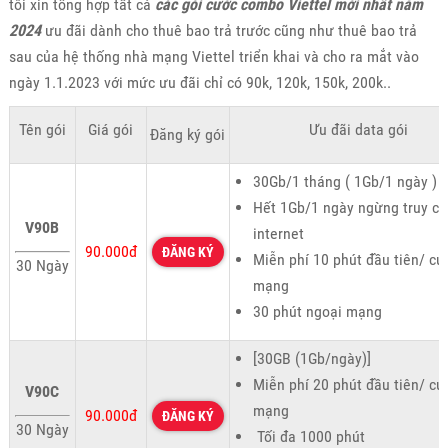
tôi xin tổng hợp tất cả
các gói cước combo Viettel mới nhất năm
2024
ưu đãi dành cho thuê bao trả trước cũng như thuê bao trả
sau của hệ thống nhà mạng Viettel triển khai và cho ra mắt vào
ngày 1.1.2023 với mức ưu đãi chỉ có 90k, 120k, 150k, 200k..
Tên gói
Giá gói
Ưu đãi data gói
Đăng ký gói
30Gb/1 tháng ( 1Gb/1 ngày )
Hết 1Gb/1 ngày ngừng truy cậ
V90B
internet
90.000đ
ĐĂNG KÝ
Miễn phí 10 phút đầu tiên/ cu
30 Ngày
mạng
30 phút ngoại mạng
[30GB (1Gb/ngày)]
Miễn phí 20 phút đầu tiên/ cu
V90C
mạng
90.000đ
ĐĂNG KÝ
30 Ngày
Tối đa 1000 phút