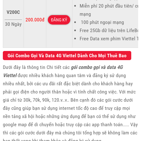
Miễn phí 20 phút đầu tiên/ cu
V200C
mạng
200.000đ
ĐĂNG KÝ
100 phút ngoại mạng
30 Ngày
Free 25Gb dữ liệu trên LifeBo
Free Data xem phim Viettel T
Gói Combo Gọi Và Data 4G Viettel Dành Cho Mọi Thuê Bao
Dưới đây là thông tin Chi tiết các
gói combo gọi và data 4G
Viettel
được nhiều khách hàng quan tâm và đăng ký sử dụng
nhiều nhất, bởi các ưu đãi rất đặc biệt dành cho khách hàng hay
phải gọi điện cho người thân hoặc vì tính chất công việc. Với mức
giá chỉ từ 30k, 70k, 90k, 120.v..v.. Bên cạnh đó các gói cước dưới
đây cũng giúp bạn sử dụng internet tốc độ cao để truy cập mọi
nền tảng xã hội hoặc những ứng dụng để bạn có thể sử dụng như
google map để di chuyển hoặc truy cập các app thanh toán..... Vậy
thì các gói cước dưới đây mà chúng tôi tổng hợp sẽ không làm các
bạn thất vọng khi tham khảo và đăng ký sử dụng.