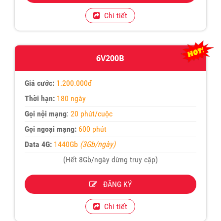
Chi tiết
6V200B
Giá cước:
1.200.000đ
Thời hạn:
180 ngày
Gọi nội mạng
:
20 phút/cuộc
Gọi ngoại mạng:
600 phút
Data 4G:
1440Gb
(3Gb/ngày)
(Hết 8Gb/ngày dừng truy cập)
ĐĂNG KÝ
Chi tiết