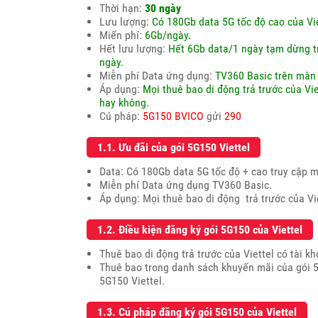
Thời hạn:
30 ngày
Lưu lượng:
Có 180Gb data 5G tốc độ cao của Vi
Miến phí:
6Gb/ngày.
Hết lưu lượng:
Hết 6Gb data/1 ngày tạm dừng tr
ngày.
Miễn phí Data ứng dụng:
TV360 Basic trên màn
Áp dụng:
Mọi thuê bao di động trả trước của Vi
hay không.
Cú pháp:
5G150 BVICO
gửi
290
1.1. Ưu đãi của gói 5G150 Viettel
Data: Có 180Gb data 5G tốc độ + cao truy cập m
Miễn phí Data ứng dụng TV360 Basic.
Áp dụng: Mọi thuê bao di động trả trước của Vie
1.2. Điều kiện đăng ký gói 5G150 của Viettel
Thuê bao di động trả trước của Viettel có tài k
Thuê bao trong danh sách khuyến mãi của gói 5
5G150 Viettel.
1.3. Cú pháp đăng ký gói 5G150 của Viettel