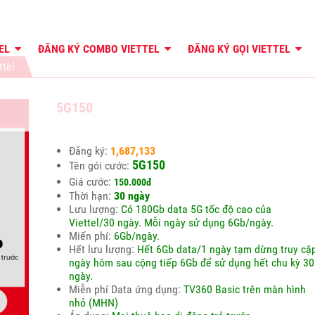
TEL
ĐĂNG KÝ COMBO VIETTEL
ĐĂNG KÝ GỌI VIETTEL
ttel
5G150
Đăng ký:
1,687,133
5G150
Tên gói cước:
Giá cước:
150.000đ
Thời hạn:
30 ngày
Lưu lượng:
Có 180Gb data 5G tốc độ cao của
Viettel/30 ngày. Mỗi ngày sử dụng 6Gb/ngày.
Miến phí:
6Gb/ngày.
Hết lưu lượng:
Hết 6Gb data/1 ngày tạm dừng truy cập
ngày hôm sau cộng tiếp 6Gb để sử dụng hết chu kỳ 30
ngày.
Miễn phí Data ứng dụng:
TV360 Basic trên màn hình
nhỏ (MHN)