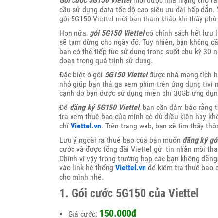
Gói cước 5G150 Viettel
mới được nhà mạng cho ra 
cầu sử dụng data tốc độ cao siêu ưu đãi hấp dẫn.
gói 5G150 Viettel mời bạn tham khảo khi thấy phù
Hơn nữa,
gói 5G150 Viettel
có chính sách hết lưu l
sẽ tạm dừng cho ngày đó. Tuy nhiên, bạn không cầ
bạn có thể tiếp tục sử dụng trong suốt chu kỳ 30 ng
đoạn trong quá trình sử dụng.
Đặc biệt ở gói
5G150 Viettel
được nhà mạng tích h
nhỏ giúp bạn thả ga xem phim trên ứng dụng tivi 
cạnh đó bạn được sử dụng miễn phí 30Gb ứng dụ
Để
đăng ký 5G150 Viettel
, bạn cần đảm bảo rằng t
tra xem thuê bao của mình có đủ điều kiện hay khô
chỉ
Viettel.vn
. Trên trang web, bạn sẽ tìm thấy thô
Lưu ý ngoài ra thuê bao của bạn muốn
đăng ký gó
cước và được tổng đài Viettel gửi tin nhắn mời t
Chính vì vậy trong trường hợp các bạn không đăng 
vào link hệ thống
Viettel.vn
để kiểm tra thuê bao c
cho mình nhé.
1. Gói cước 5G150 của Viettel
150.000đ
Giá cước: