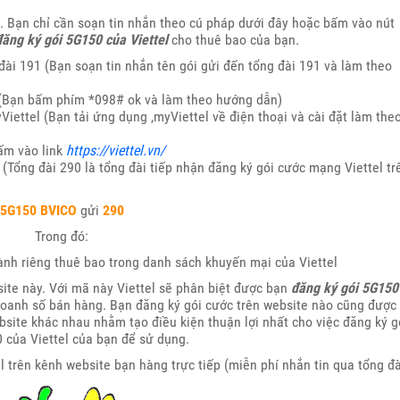
n. Bạn chỉ cần soạn tin nhắn theo cú pháp dưới đây hoặc bấm vào nút
ăng ký gói 5G150 của Viettel
cho thuê bao của bạn.
đài 191 (Bạn soạn tin nhắn tên gói gửi đến tổng đài 191 và làm theo
 (Bạn bấm phím *098# ok và làm theo hướng dẫn)
iettel (Bạn tải ứng dụng ,myViettel về điện thoại và cài đặt làm the
ấm vào link
https://viettel.vn/
 (Tổng đài 290 là tổng đài tiếp nhận đăng ký gói cước mạng Viettel tr
5G150
BVICO
gửi
290
Trong đó:
nh riêng thuê bao trong danh sách khuyến mại của Viettel
site này. Với mã này Viettel sẽ phân biệt được bạn
đăng ký gói 5G150
doanh số bán hàng. Bạn đăng ký gói cước trên website nào cũng được 
ebsite khác nhau nhằm tạo điều kiện thuận lợi nhất cho việc đăng ký g
 của Viettel của bạn để sử dụng.
l trên kênh website bạn hàng trực tiếp (miễn phí nhắn tin qua tổng đà