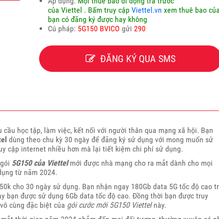
Áp dụng:
Mọi thuê bao di động trả trước
của Viettel
. Bấm truy cập
Viettel.vn
xem thuê bao củ
bạn có đăng ký được hay không
Cú pháp:
5G150 BVICO
gửi
290
ĐĂNG KÝ QUA SMS
 cầu học tập, làm việc, kết nối với người thân qua mạng xã hội. Bạn
tel
dùng theo chu kỳ 30 ngày để đăng ký sử dụng với mong muốn sử
uy cập internet nhiều hơn mà lại tiết kiệm chi phí sử dụng.
 gói
5G150 của Viettel
mới được nhà mạng cho ra mắt dành cho mọi
ử dụng từ năm 2024.
150k cho 30 ngày sử dụng. Bạn nhận ngay 180Gb data 5G tốc độ cao t
gày bạn được sử dụng 6Gb data tốc độ cao. Đồng thời bạn được truy
 vô cùng đặc biệt của
gói cước mới 5G150 Viettel
này.