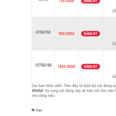
150.000đ
ĐĂNG KÝ
(Á
6T5G150
900.000đ
ĐĂNG KÝ
(Á
12T5G150
1800.000đ
ĐĂNG KÝ
(Á
Các bạn thân mến. Trên đây là toàn bộ nội dung 
Viettel
. Hy vọng nội dung này sẽ hữu ích cho việc
cho công việc.
Tags: