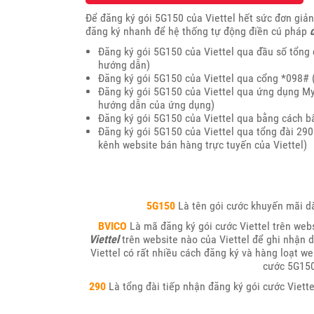
Để đăng ký gói 5G150 của Viettel hết sức đơn giả
đăng ký nhanh để hệ thống tự động điền cú pháp
đ
Đăng ký gói 5G150 của Viettel qua đầu số tổng 
hướng dẫn)
Đăng ký gói 5G150 của Viettel qua cổng *098#
Đăng ký gói 5G150 của Viettel qua ứng dụng MyV
hướng dẫn của ứng dụng)
Đăng ký gói 5G150 của Viettel qua bằng cách b
Đăng ký gói 5G150 của Viettel qua tổng đài 290
kênh website bán hàng trực tuyến của Viettel)
5G150
Là tên gói cước khuyến mãi dà
BVICO
Là mã đăng ký gói cước Viettel trên web
Viettel
trên website nào của Viettel để ghi nhận 
Viettel có rất nhiều cách đăng ký và hàng loạt w
cước 5G150
290
Là tổng đài tiếp nhận đăng ký gói cước Viette