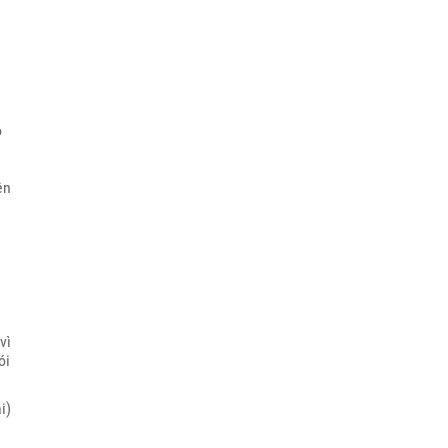
o
ên
vì
ói
i)