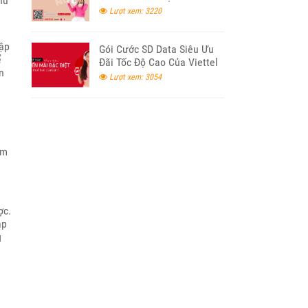
hu
Lượt xem: 3220
cập
Gói Cước SD Data Siêu Ưu
ể
Đãi Tốc Độ Cao Của Viettel
n
2024
Lượt xem: 3054
ểm
.
ợc.
ập
g