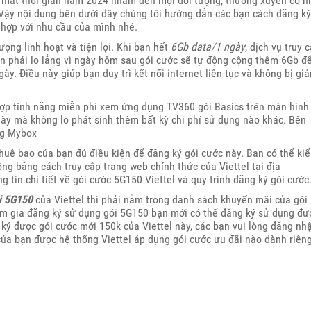
mắt thời gian năm 2024 nhắm đến mọi đối tượng, thường xuyên có n
 Vậy nội dung bên dưới đây chúng tôi hướng dẫn các bạn cách đăng ký
 hợp với nhu cầu của mình nhé.
ượng linh hoạt và tiện lợi. Khi bạn hết
6Gb data/1 ngày
, dịch vụ truy 
n phải lo lắng vì ngày hôm sau gói cước sẽ tự động cộng thêm 6Gb đ
ày. Điều này giúp bạn duy trì kết nối internet liên tục và không bị giá
ợp tính năng miễn phí xem ứng dụng TV360 gói Basics trên màn hình
này mà không lo phát sinh thêm bất kỳ chi phí sử dụng nào khác. Bên
ng Mybox
huê bao của bạn đủ điều kiện để đăng ký gói cước này. Bạn có thể ki
ng bằng cách truy cập trang web chính thức của Viettel tại địa
ng tin chi tiết về gói cước 5G150 Viettel và quy trình đăng ký gói cước
i 5G150
của Viettel thì phải nằm trong danh sách khuyến mãi của gói
ham gia đăng ký sử dụng gói 5G150 bạn mới có thể đăng ký sử dụng đư
ký được gói cước mới 150k của Viettel này, các bạn vui lòng đăng nh
ủa bạn được hệ thống Viettel áp dụng gói cước ưu đãi nào dành riên