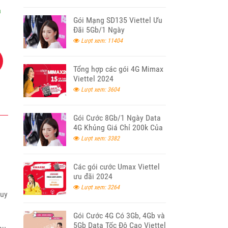
a
Gói Mạng SD135 Viettel Ưu
Đãi 5Gb/1 Ngày
Lượt xem: 11404
Tổng hợp các gói 4G Mimax
Viettel 2024
Lượt xem: 3604
Gói Cước 8Gb/1 Ngày Data
4G Khủng Giá Chỉ 200k Của
Viettel
Lượt xem: 3382
Các gói cước Umax Viettel
ưu đãi 2024
Lượt xem: 3264
ruy
Gói Cước 4G Có 3Gb, 4Gb và
5Gb Data Tốc Độ Cao Viettel