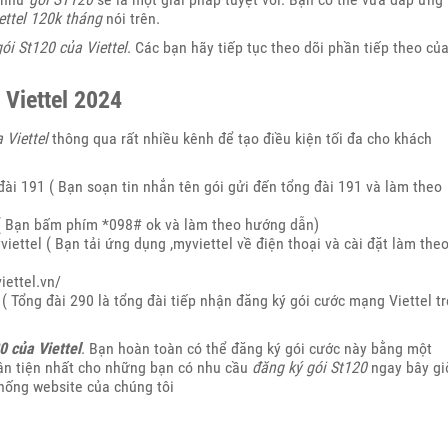
ettel 120k tháng
nói trên.
ói St120 của Viettel
. Các bạn hãy tiếp tục theo dõi phần tiếp theo củ
Viettel 2024
 Viettel
thông qua rất nhiều kênh để tạo điều kiện tối đa cho khách
đài 191 ( Bạn soạn tin nhắn tên gói gửi đến tổng đài 191 và làm theo
 ( Bạn bấm phím *098# ok và làm theo hướng dẫn)
ettel ( Bạn tải ứng dụng ,myviettel về điện thoại và cài đặt làm the
viettel.vn/
( Tổng đài 290 là tổng đài tiếp nhận đăng ký gói cước mạng Viettel t
0 của Viettel
. Bạn hoàn toàn có thể đăng ký gói cước này bằng một
uận tiện nhất cho những bạn có nhu cầu
đăng ký gói St120
ngay bây gi
hống website của chúng tôi