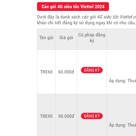
Các gói 4G siêu tốc Viettel 2024
Dưới đây là danh sách
các gói 4G siêu tốc Viettel
ư
khảo chi tiết đăng ký sử dụng ngay khi có nhu cầu.
Cú pháp đăng
Tên gói
Giá gói
ký
ĐĂNG KÝ
TRE60
60.000đ
Áp dụng: Thuê
TRE90
90.000đ
ĐĂNG KÝ
Áp dụng: Thuê