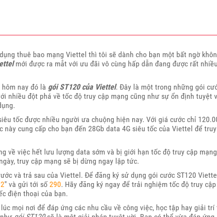
dụng thuê bao mạng Viettel thì tôi sẽ dành cho bạn một bất ngờ khô
ettel
mới được ra mắt với ưu đãi vô cùng hấp dẫn đang được rất nhiề
t hôm nay đó là
gói ST120 của Viettel
. Đây là một trong những gói cư
ới nhiều đột phá về tốc độ truy cập mạng cũng như sự ổn định tuyệt v
dụng.
iêu tốc được nhiều người ưa chuộng hiện nay. Với giá cước chỉ 120.0
c này cung cấp cho bạn đến 28Gb data 4G siêu tốc của Viettel để truy
ng về việc hết lưu lượng data sớm và bị giới hạn tốc độ truy cập mạng
ngày, truy cập mạng sẽ bị dừng ngay lập tức.
ước và trả sau của Viettel. Để đăng ký sử dụng gói cước ST120 Viette
N2
" và gửi tới số
290
. Hãy đăng ký ngay để trải nghiệm tốc độ truy cập
ếc điện thoại của bạn.
úc mọi nơi để đáp ứng các nhu cầu về công việc, học tập hay giải trí 
như
gói ST120
sẽ là một giải pháp tuyệt vời. Bạn có thể vừa đáp ứng