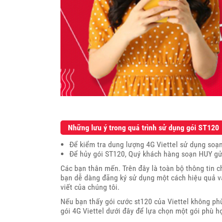
Những lưu ý trong quá trình sử dụng gói ST120
Để kiểm tra dung lượng 4G Viettel sử dụng soạ
Để hủy gói ST120, Quý khách hàng soạn HUY gửi
Các bạn thân mến. Trên đây là toàn bộ thông tin c
bạn dễ dàng đăng ký sử dụng một cách hiệu quả và
viết của chúng tôi.
Nếu bạn thấy gói cước st120 của Viettel không p
gói 4G Viettel dưới đây để lựa chọn một gói phù h