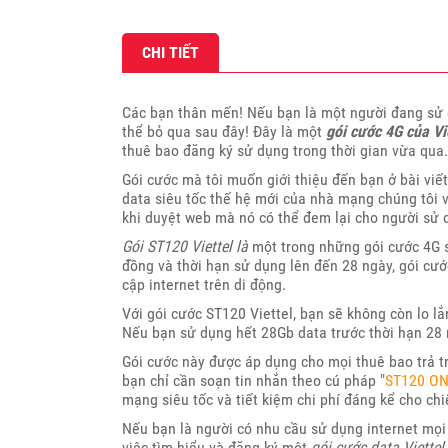
CHI TIẾT
Các bạn thân mến! Nếu bạn là một người đang sử 
thể bỏ qua sau đây! Đây là một
gói cước 4G của Vi
thuê bao đăng ký sử dụng trong thời gian vừa qua.
Gói cước mà tôi muốn giới thiệu đến bạn ở bài viế
data siêu tốc thế hệ mới của nhà mạng chúng tôi v
khi duyệt web mà nó có thể đem lại cho người sử 
Gói ST120 Viettel là
một trong những gói cước 4G s
đồng và thời hạn sử dụng lên đến 28 ngày, gói cướ
cập internet trên di động.
Với gói cước ST120 Viettel, bạn sẽ không còn lo lắ
Nếu bạn sử dụng hết 28Gb data trước thời hạn 28 
Gói cước này được áp dụng cho mọi thuê bao trả tr
bạn chỉ cần soạn tin nhắn theo cú pháp "
ST120 O
mạng siêu tốc và tiết kiệm chi phí đáng kể cho chi
Nếu bạn là người có nhu cầu sử dụng internet mọi l
việc tìm hiểu và đăng ký một
gói cước data Viettel