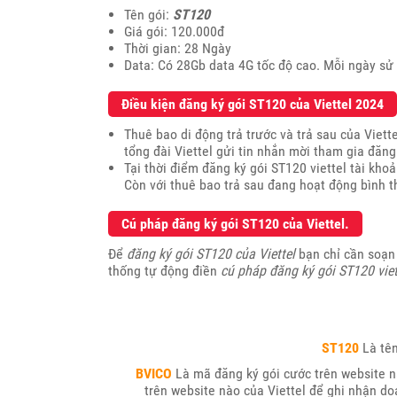
Tên gói:
ST120
Giá gói: 120.000đ
Thời gian: 28 Ngày
Data: Có 28Gb data 4G tốc độ cao. Mỗi ngày sử
Điều kiện đăng ký gói ST120 của Viettel 2024
Thuê bao di động trả trước và trả sau của Viet
tổng đài Viettel gửi tin nhắn mời tham gia đăng
Tại thời điểm đăng ký gói ST120 viettel tài kho
Còn với thuê bao trả sau đang hoạt động bình t
Cú pháp đăng ký gói ST120 của Viettel.
Để
đăng ký gói ST120
của Viettel
bạn chỉ cần soạn
thống tự động điền
cú pháp đăng ký gói ST120 viet
ST120
Là tê
BVICO
Là mã đăng ký gói cước trên website n
trên website nào của Viettel để ghi nhận d