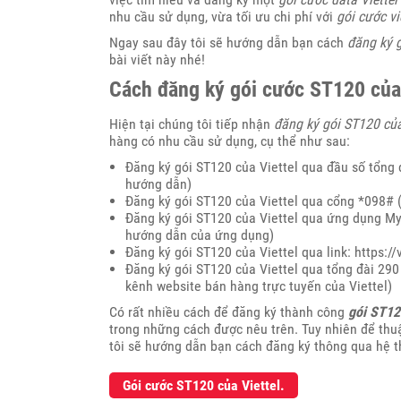
nhu cầu sử dụng, vừa tối ưu chi phí với
gói cước vi
Ngay sau đây tôi sẽ hướng dẫn bạn cách
đăng ký g
bài viết này nhé!
Cách đăng ký gói cước ST120 của 
Hiện tại chúng tôi tiếp nhận
đăng ký gói ST120
của
hàng có nhu cầu sử dụng, cụ thể như sau:
Đăng ký gói ST120 của Viettel qua đầu số tổng 
hướng dẫn)
Đăng ký gói ST120 của Viettel qua cổng *098#
Đăng ký gói ST120 của Viettel qua ứng dụng Myvi
hướng dẫn của ứng dụng)
Đăng ký gói ST120 của Viettel qua link:
https://
Đăng ký gói ST120 của Viettel qua tổng đài 290 
kênh website bán hàng trực tuyến của Viettel)
Có rất nhiều cách để đăng ký thành công
gói ST12
trong những cách được nêu trên. Tuy nhiên để th
tôi sẽ hướng dẫn bạn cách đăng ký thông qua hệ t
Gói cước ST120 của Viettel.