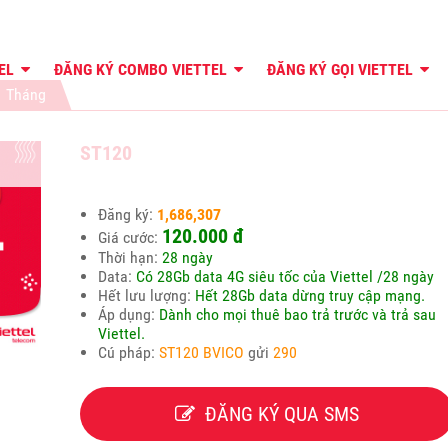
TEL
ĐĂNG KÝ COMBO VIETTEL
ĐĂNG KÝ GỌI VIETTEL
1 Tháng
ST120
Đăng ký:
1,686,307
120.000 đ
Giá cước:
Thời hạn:
28 ngày
Data:
Có 28Gb data 4G siêu tốc của Viettel /28 ngày
Hết lưu lượng:
Hết 28Gb data dừng truy cập mạng.
Áp dụng:
Dành cho mọi thuê bao trả trước và trả sau
Viettel.
Cú pháp:
ST120 BVICO
gửi
290
ĐĂNG KÝ QUA SMS