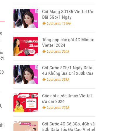
Gói Mạng SD135 Viettel Ưu
Đãi 5Gb/1 Ngày
Lượt xem: 11406
ng
u
Tổng hợp các gói 4G Mimax
Viettel 2024
Lượt xem: 3605
ớc
ời
Gói Cước 8Gb/1 Ngày Data
00
4G Khủng Giá Chỉ 200k Của
Viettel
Lượt xem: 3383
.
Các gói cước Umax Viettel
ưu đãi 2024
l,
Lượt xem: 3268
Gói Cước 4G Có 3Gb, 4Gb và
thì
5Gb Data Tốc Độ Cao Viettel