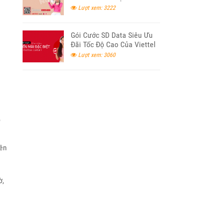
Lượt xem: 3222
a
Gói Cước SD Data Siêu Ưu
Đãi Tốc Độ Cao Của Viettel
2024
Lượt xem: 3060
o
rên
ờ,