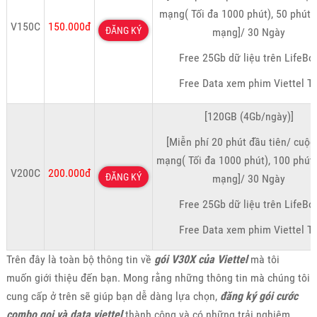
mạng( Tối đa 1000 phút), 50 phút 
V150C
150.000đ
ĐĂNG KÝ
mạng]/ 30 Ngày
Free 25Gb dữ liệu trên LifeBo
Free Data xem phim Viettel T
[120GB (4Gb/ngày)]
[Miễn phí 20 phút đầu tiên/ cuộc
mạng( Tối đa 1000 phút), 100 phút
V200C
200.000đ
ĐĂNG KÝ
mạng]/ 30 Ngày
Free 25Gb dữ liệu trên LifeBo
Free Data xem phim Viettel T
Trên đây là toàn bộ thông tin về
gói V30X của Viettel
mà tôi
muốn giới thiệu đến bạn. Mong rằng những thông tin mà chúng tôi
cung cấp ở trên sẽ giúp bạn dễ dàng lựa chọn,
đăng ký gói cước
combo gọi và data viettel
thành công và có những trải nghiệm