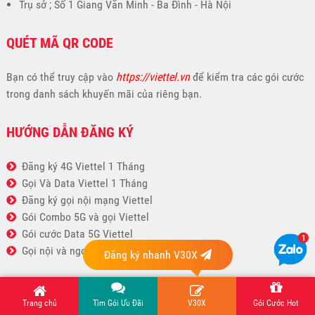
Trụ sở ; Số 1 Giang Văn Minh - Ba Đình - Hà Nội
QUÉT MÃ QR CODE
Bạn có thể truy cập vào
https://viettel.vn
để kiểm tra các gói cước
trong danh sách khuyến mãi của riêng bạn.
HƯỚNG DẪN ĐĂNG KÝ
Đăng ký 4G Viettel 1 Tháng
Gọi Và Data Viettel 1 Tháng
Đăng ký gọi nội mạng Viettel
Gói Combo 5G và gọi Viettel
Gói cước Data 5G Viettel
Gọi nội và ngoại mạng Viettel
Đăng ký nhanh V30X
CHÍNH SÁCH KHÁCH HÀNG
Trang chủ
Tìm Gói Ưu Đãi
V30X
Gói Cước Hot