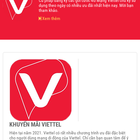
Cú pháp đăng ký các gói cước 4G Mạng Viettel chu kỳ sử
dụng theo ngày có nhiều ưu đãi nhất hiện nay. Mời bạn
tham khảo.
Xem thêm
KHUYẾN MÃI VIETTEL
Hiện tại năm 2021. Viettel có rất nhiều chương trình ưu đãi đặc biệt
cho người dùng mạng di động của Viettel. Chỉ cần bạn quan tâm để ý