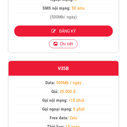
SMS nội mạng:
50 sms
(500Mb/ ngày)
ĐĂNG KÝ
Chi tiết
V35B
Data:
500Mb / ngày
Giá:
35.000 đ
Gọi nội mạng:
<10 phút
Gọi ngoại mạng:
0 phút
Free data:
Zalo
Thời hạn:
15 ngày