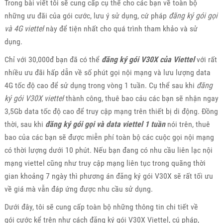
Trong bài viết tôi sẽ cung cấp cụ thể cho các bạn về toàn bộ
những ưu đãi của gói cước, lưu ý sử dụng, cứ pháp
đăng ký gói gọi
và 4G viettel
này để tiện nhất cho quá trình tham khảo và sử
dụng.
Chỉ với 30,000đ bạn đã có thể
đăng ký gói V30X của Viettel
với rất
nhiều ưu đãi hấp dẫn về số phút gọi nội mạng và lưu lượng data
4G tốc độ cao để sử dụng trong vòng 1 tuần. Cụ thể sau khi
đăng
ký gói V30X viettel
thành công, thuê bao cảu các bạn sẽ nhận ngay
3,5Gb data tốc độ cao để truy cập mạng trên thiết bị di động. Đồng
thời, sau khi
đăng ký gói gọi và data viettel 1 tuần
nói trên, thuê
bao của các bạn sẽ được miễn phí toàn bộ các cuộc gọi nội mạng
có thời lượng dưới 10 phút. Nếu bạn đang có nhu cầu liên lạc nội
mạng viettel cũng như truy cập mạng liên tục trong quãng thời
gian khoảng 7 ngày thì phương án đăng ký gói V30X sẽ rất tối ưu
về giá mà vẫn đáp ứng được nhu cầu sử dụng.
Dưới đây, tôi sẽ cung cấp toàn bộ những thông tin chi tiết về
gói cước kể trên như cách đăng ký gói V30X Viettel, cú pháp,