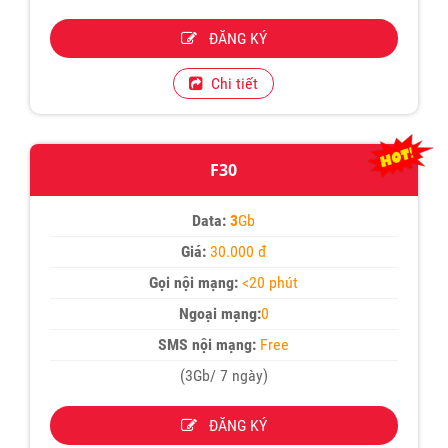
ĐĂNG KÝ
Chi tiết
F30
Data:
3
Gb
Giá:
30.000 đ
Gọi nội mạng:
<20 phút
Ngoại mạng:
0
SMS nội mạng:
Free
(3Gb/ 7 ngày)
ĐĂNG KÝ