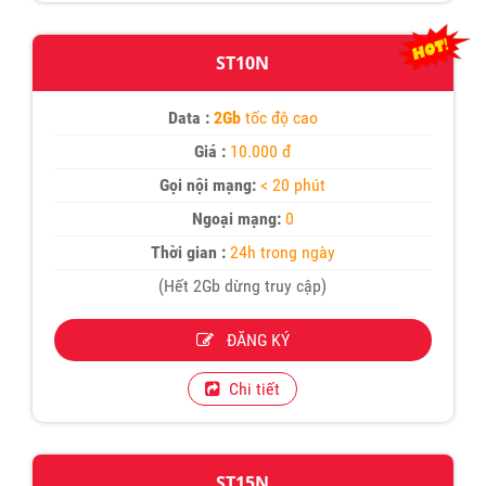
ST10N
Data :
2Gb
tốc độ cao
Giá :
10.000 đ
Gọi nội mạng:
< 20 phút
Ngoại mạng:
0
Thời gian :
24h trong ngày
(Hết 2Gb dừng truy cập)
ĐĂNG KÝ
Chi tiết
ST15N